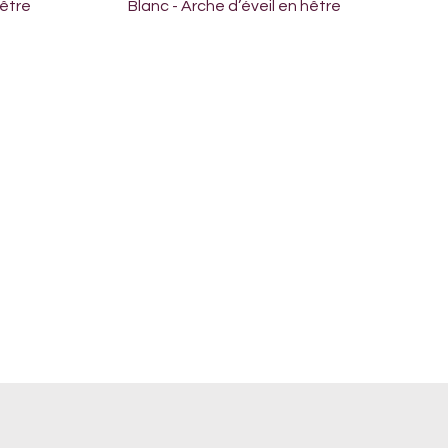
Aperçu rapide
hêtre
Blanc - Arche d’éveil en hêtre