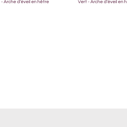
Aperçu rapide
Aperçu rapide
 - Arche d’éveil en hêtre
Vert - Arche d’éveil en 