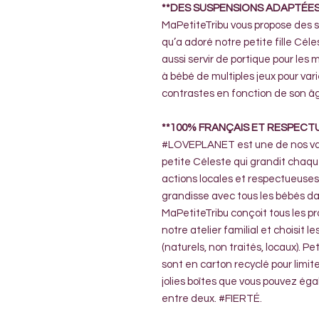
**DES SUSPENSIONS ADAPTÉES
MaPetiteTribu vous propose des 
qu’a adoré notre petite fille Céle
aussi servir de portique pour les 
à bébé de multiples jeux pour vari
contrastes en fonction de son â
**100% FRANÇAIS ET RESPECT
#LOVEPLANET est une de nos valeu
petite Céleste qui grandit chaqu
actions locales et respectueuses
grandisse avec tous les bébés dan
MaPetiteTribu conçoit tous les p
notre atelier familial et choisit
(naturels, non traités, locaux). P
sont en carton recyclé pour limit
jolies boîtes que vous pouvez ég
entre deux. #FIERTÉ.