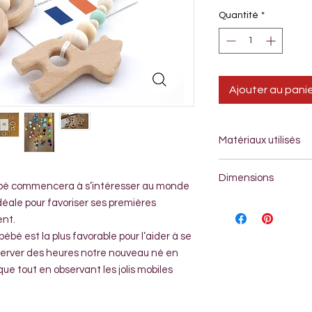
Quantité
*
Ajouter au pani
Matériaux utilisés
Perles : Bois et sili
Dimensions
bébé commencera à s’intéresser au monde
 idéale pour favoriser ses premières
Longueur 25 cm
*(adaptables sur dema
nt.
sont fabriquées à la
bébé est la plus favorable pour l’aider à se
server des heures notre nouveau né en
que tout en observant les jolis mobiles