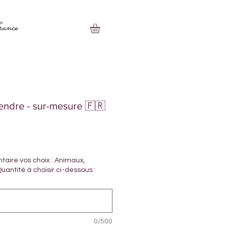
rance
endre - sur-mesure 🇫🇷
aire vos choix : Animaux,
uantité à choisir ci-dessous :
0/500