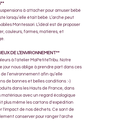
**
suspensions à attacher pour amuser bébé
ste lorsqu’elle était bébé. L’arche peut
mobiles Montessori. L’idéal est de proposer
er, couleurs, formes, matières, et
ge.
UEUX DE L’ENVIRONNEMENT**
rs à l'atelier MaPetiteTribu. Notre
e jour nous oblige à prendre part dans ces
 de l’environnement afin qu’elle
s de bonnes et belles conditions :-)
roduits dans les Hauts de France, dans
 les matériaux avec un regard écologique
etit plus même les cartons d'expédition
er l'impact de nos déchets. Ce sont de
alement conserver pour ranger l'arche