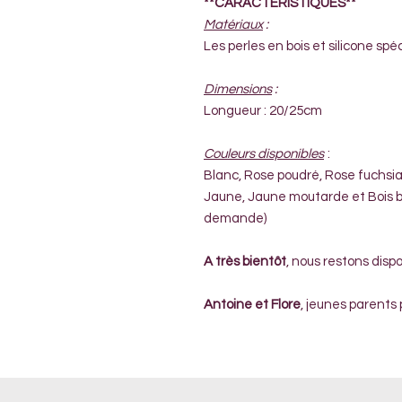
**CARACTÉRISTIQUES**
Matériaux
:
Les perles en bois et silicone spé
Dimensions
:
Longueur : 20/25cm
Couleurs disponibles
:
Blanc, Rose poudré, Rose fuchsia,
Jaune, Jaune moutarde et Bois brut
demande)
A très bientôt
, nous restons dispo
Antoine et Flore
, jeunes parents 