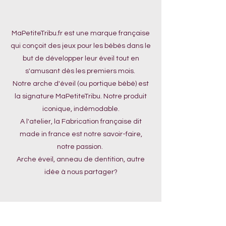
MaPetiteTribu.fr est une marque française
qui conçoit des jeux pour les bébés dans le
but de développer leur éveil tout en
s'amusant dès les premiers mois.
Notre arche d'éveil (ou portique bébé) est
la signature MaPetiteTribu. Notre produit
iconique, indémodable.
A l'atelier, la Fabrication française dit
made in france est notre savoir-faire,
notre passion.
Arche éveil, anneau de dentition, autre
idée à nous partager?
Politique com - CGV